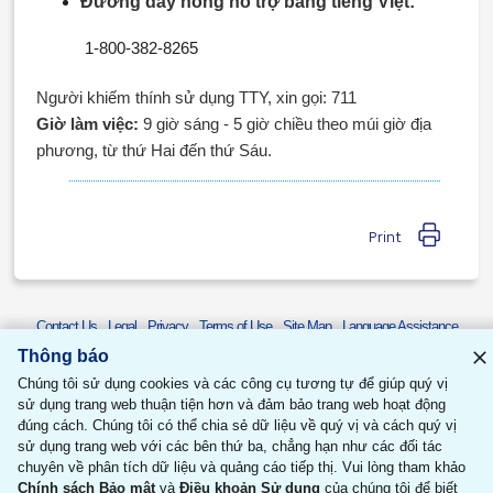
Đường dây nóng hỗ trợ bằng tiếng Việt:
1-800-382-8265
Người khiếm thính sử dụng TTY, xin gọi: 711
Giờ làm việc:
9 giờ sáng - 5 giờ chiều theo múi giờ địa
phương, từ thứ Hai đến thứ Sáu.
Print
Contact Us
Legal
Privacy
Terms of Use
Site Map
Language Assistance
Asistencia en Varios Idiomas
語言協助
Thông báo về khả năng tiếp cận
Thông báo
© 2026 United HealthCare Services, Inc.
Chúng tôi sử dụng cookies và các công cụ tương tự để giúp quý vị
sử dụng trang web thuận tiện hơn và đảm bảo trang web hoạt động
đúng cách. Chúng tôi có thể chia sẻ dữ liệu về quý vị và cách quý vị
sử dụng trang web với các bên thứ ba, chẳng hạn như các đối tác
chuyên về phân tích dữ liệu và quảng cáo tiếp thị. Vui lòng tham khảo
Chính sách Bảo mật
và
Điều khoản Sử dụng
của chúng tôi để biết