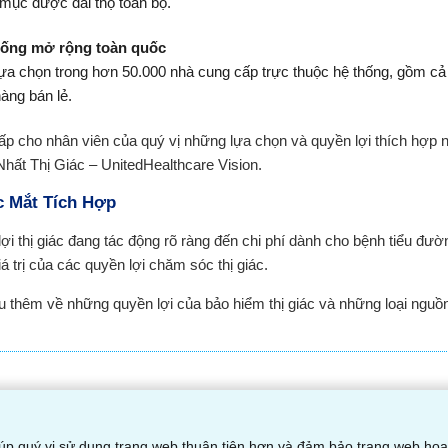
mục được đài thọ toàn bộ.
hống mở rộng toàn quốc
ựa chọn trong hơn 50.000 nhà cung cấp trực thuộc hệ thống, gồm c
àng bán lẻ.
p cho nhân viên của quý vị những lựa chọn và quyền lợi thích hợp 
hất Thị Giác – UnitedHealthcare Vision.
 Mắt Tích Hợp
ợi thị giác đang tác động rõ ràng đến chi phí dành cho bệnh tiểu đườ
iá trị của các quyền lợi chăm sóc thị giác.
u thêm về những quyền lợi của bảo hiểm thị giác và những loại nguồn
úp quý vị sử dụng trang web thuận tiện hơn và đảm bảo trang web hoạt