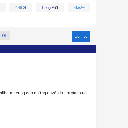
한국어
Tiếng Việt
日本語
TÔI
Liên lạc
thcare cung cấp những quyền lợi thị giác xuất