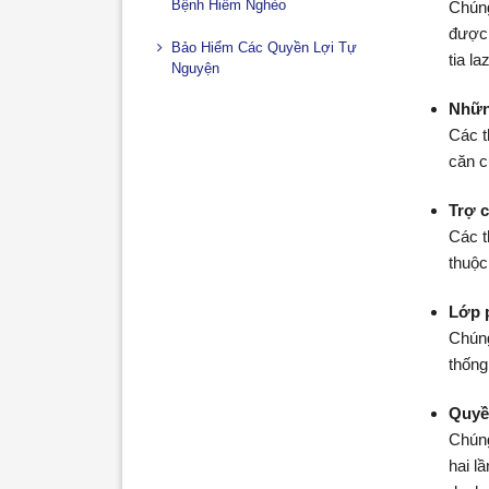
Bệnh Hiểm Nghèo
Chúng
được 
Bảo Hiểm Các Quyền Lợi Tự
tia la
Nguyện
Những
Các t
căn 
Trợ 
Các t
thuộc
Lớp 
Chúng
thống
Quyền
Chúng
hai l