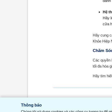
danh 
Hệ t
Hãy l
cửa h
Hãy cung cấ
Khỏe Hiệp N
Chăm Sóc
Các quyền l
tối đa hóa g
Hãy tìm hiể
Thông báo
Chúng tôi sử dụng cookies và các công cụ tương tự để gi