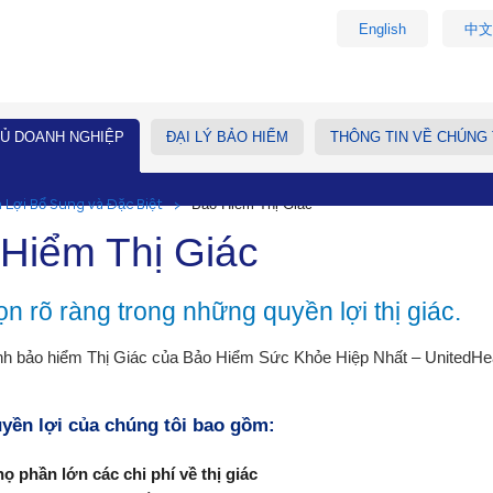
English
中文
Ủ DOANH NGHIỆP
ĐẠI LÝ BẢO HIỂM
THÔNG TIN VỀ CHÚNG 
Lợi Bổ Sung và Đặc Biệt
Bảo Hiểm Thị Giác
Hiểm Thị Giác
n rõ ràng trong những quyền lợi thị giác.
h bảo hiểm Thị Giác của Bảo Hiểm Sức Khỏe Hiệp Nhất – UnitedHeal
yền lợi của chúng tôi bao gồm:
họ phần lớn các chi phí về thị giác