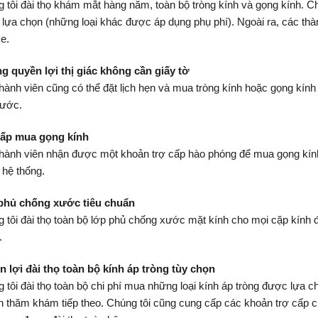
 tôi đài thọ khám mắt hàng năm, toàn bộ tròng kính và gọng kính. Chú
lựa chọn (những loại khác được áp dụng phụ phí). Ngoài ra, các th
ze.
 quyền lợi thị giác không cần giấy tờ
hành viên cũng có thể đặt lịch hẹn và mua tròng kính hoặc gọng kính
cước.
cấp mua gọng kính
hành viên nhận được một khoản trợ cấp hào phóng để mua gọng kính 
 hệ thống.
phủ chống xước tiêu chuẩn
 tôi đài thọ toàn bộ lớp phủ chống xước mặt kính cho mọi cặp kính
.
 lợi đài thọ toàn bộ kính áp tròng tùy chọn
 tôi đài thọ toàn bộ chi phí mua những loại kính áp tròng được lựa c
ần thăm khám tiếp theo. Chúng tôi cũng cung cấp các khoản trợ cấp 