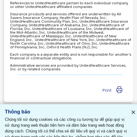
References to UnitedHealthcare pertain to each individual company
or other UnitedHealthcare affiliated companies.
Insurance products and services offered are underwritten by All
Savers Insurance Company, Health Plan of Nevada, Inc.,
UnitedHealthcare Community Plan, Inc., UnitedHealthcare Insurance
Company, UnitedHealthcare of Alabama, Inc., UnitedHealthcare of
Florida, Inc., UnitedHealthcare of Louisiana, Inc., UnitedHealthcare of
the Mid-Atlantic, Inc., UnitedHealthcare of the Midwest,
UnitedHealthcare of Mississippi, Inc., UnitedHealthcare of New
England, Inc., UnitedHealthcare of New York, Inc., UnitedHealthcare of
North Carolina, Inc., UnitedHealthcare of Ohio, Inc., UnitedHealthcare
of Pennsylvania, Inc., Oxford Health Plans (NJ), Inc.
Each company is a separate entity and is not responsible for another’s
financial or contractual obligations.
Administrative services are provided by UnitedHealthcare Services,
Inc. or by related companies.
Print
Thông báo
Contact Us
Legal
Privacy
Terms of Use
Site Map
Language Assistance
Chúng tôi sử dụng cookies và các công cụ tương tự để giúp quý vị
Asistencia en Varios Idiomas
語言協助
Thông báo về khả năng tiếp cận
sử dụng trang web thuận tiện hơn và đảm bảo trang web hoạt động
© 2026 United HealthCare Services, Inc.
đúng cách. Chúng tôi có thể chia sẻ dữ liệu về quý vị và cách quý vị
sử dụng trang web với các bên thứ ba, chẳng hạn như các đối tác