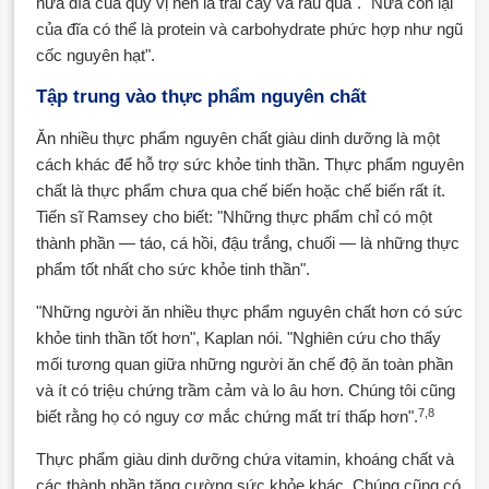
nửa đĩa của quý vị nên là trái cây và rau quả". "Nửa còn lại
của đĩa có thể là protein và carbohydrate phức hợp như ngũ
cốc nguyên hạt".
Tập trung vào thực phẩm nguyên chất
Ăn nhiều thực phẩm nguyên chất giàu dinh dưỡng là một
cách khác để hỗ trợ sức khỏe tinh thần. Thực phẩm nguyên
chất là thực phẩm chưa qua chế biến hoặc chế biến rất ít.
Tiến sĩ Ramsey cho biết: "Những thực phẩm chỉ có một
thành phần — táo, cá hồi, đậu trắng, chuối — là những thực
phẩm tốt nhất cho sức khỏe tinh thần".
"Những người ăn nhiều thực phẩm nguyên chất hơn có sức
khỏe tinh thần tốt hơn", Kaplan nói. "Nghiên cứu cho thấy
mối tương quan giữa những người ăn chế độ ăn toàn phần
và ít có triệu chứng trầm cảm và lo âu hơn. Chúng tôi cũng
7,8
biết rằng họ có nguy cơ mắc chứng mất trí thấp hơn".
Thực phẩm giàu dinh dưỡng chứa vitamin, khoáng chất và
các thành phần tăng cường sức khỏe khác. Chúng cũng có