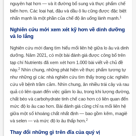
nguyên hạt hơn — và ít đường bổ sung và thực phẩm chế
biến hơn. Các loại hạt, đậu và dầu ô liu cũng được đặc biệt
1
nhấn mạnh là một phần của chế độ ăn uống lành mạnh.
Nghiên cứu mới xem xét kỹ hơn về dinh dưỡng
và lo lắng
Nghiên cứu mới đang tìm hiểu mối liên hệ giữa lo âu và dinh
dưỡng. Năm 2021, có một bài đánh giá được công bố trên
tạp chí Nutrients đã xem xét hơn 1.000 bài viết về chủ đề
2
này.
Nhìn chung, những phát hiện về thực phẩm tương tự
như những gì các nhà nghiên cứu tìm thấy trong các nghiên
cứu về bệnh trầm cảm. Nhìn chung, ăn nhiều trái cây và rau
quả có liên quan đến việc giảm lo âu, trong khi lượng đường,
chất béo và carbohydrate tinh chế cao hơn có liên quan đến
mức độ lo âu cao hơn. Bài đánh giá cũng chỉ ra mối liên hệ
giữa một số khoáng chất nhất định — bao gồm kẽm, magiê
2
và selen — và mức độ lo âu thấp hơn.
Thay đổi những gì trên đĩa của quý vị