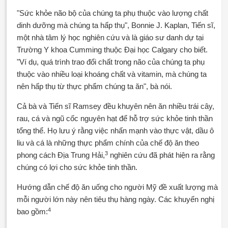
"Sức khỏe não bộ của chúng ta phụ thuộc vào lượng chất
dinh dưỡng mà chúng ta hấp thụ", Bonnie J. Kaplan, Tiến sĩ,
một nhà tâm lý học nghiên cứu và là giáo sư danh dự tại
Trường Y khoa Cumming thuộc Đại học Calgary cho biết.
"Ví dụ, quá trình trao đổi chất trong não của chúng ta phụ
thuộc vào nhiều loại khoáng chất và vitamin, mà chúng ta
nên hấp thụ từ thực phẩm chúng ta ăn", bà nói.
Cả bà và Tiến sĩ Ramsey đều khuyên nên ăn nhiều trái cây,
rau, cá và ngũ cốc nguyên hạt để hỗ trợ sức khỏe tinh thần
tổng thể. Họ lưu ý rằng việc nhấn mạnh vào thực vật, dầu ô
liu và cá là những thực phẩm chính của chế độ ăn theo
3
phong cách Địa Trung Hải,
nghiên cứu đã phát hiện ra rằng
chúng có lợi cho sức khỏe tinh thần.
Hướng dẫn chế độ ăn uống cho người Mỹ đề xuất lượng mà
mỗi người lớn này nên tiêu thụ hàng ngày. Các khuyến nghị
4
bao gồm: